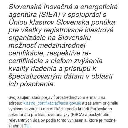
Slovenská inovačná a energetická
agentúra (SIEA) v spolupráci s
Úniou klastrov Slovenska ponúka
pre všetky registrované klastrové
organizácie na Slovensku
možnosť medzinárodnej
certifikácie, respektíve re-
certifikácie s cieľom zvýšenia
kvality riadenia a prístupu k
špecializovaným dátam v oblasti
ich pôsobenia.
Svoj záujem stačí prejaviť prostredníctvom e-mailu na
adresu:
klastre_certifikacia@siea.gov.sk
a zaslaním originálu
vyhlásenia záujmu o certifikáciu podľa kritérií Európskeho
sekretariátu pre klastrové analýzy (ESCA) a poskytnutím
relevantných údajov podľa tohto vyhlásenia, ktoré je možné
stiahnuť
TU
.