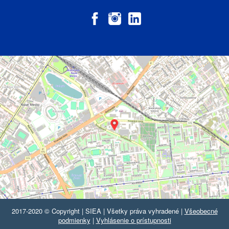
2017-2020 © Copyright | SIEA | Všetky práva vyhradené |
Všeobecné
podmienky
|
Vyhlásenie o prístupnosti