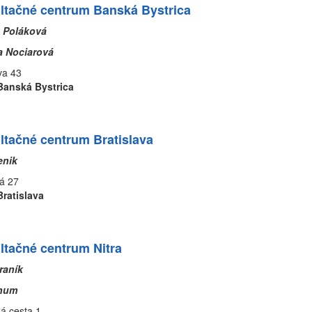
ltačné centrum Banská Bystrica
a Poláková
a Nociarová
ermova 43
Banská Bystrica
ltačné centrum Bratislava
Tenik
á 27
Bratislava
ltačné centrum Nitra
raník
Chum
á cesta 1