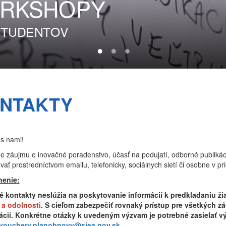
RKSHOPY
 ŠTUDENTOV
NTAKTY
 s nami!
e záujmu o inovačné poradenstvo, účasť na podujatí, odborné publiká
vať prostredníctvom emailu, telefonicky, sociálnych sietí či osobne v pr
nenie:
 kontakty neslúžia na poskytovanie informácií k predkladaniu ži
a odolnosti
. S cieľom zabezpečiť rovnaký prístup pre všetkých 
ácií. Konkrétne otázky k uvedeným výzvam je potrebné zasielať v
vouchery.planobnovy@siea.gov.sk
.