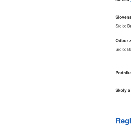
Slovens
Sídlo: B
Odbor z
Sídlo: B
Podnika
Školy a
Regi