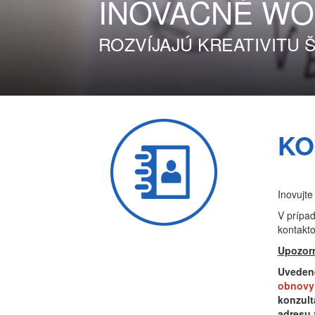
INOVAČNÉ
WO
ROZVÍJAJÚ KREATIVITU
KO
Inovujte
V prípad
kontakto
Upozor
Uvedené
obnovy 
konzult
adresu