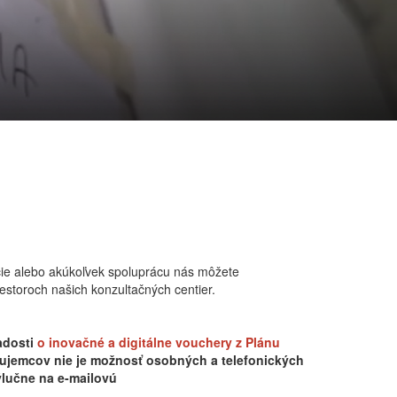
cie alebo akúkoľvek spoluprácu nás môžete
iestoroch našich konzultačných centier.
adosti
o i
novačné a digitálne vouchery z Plánu
záujemcov nie je možnosť osobných a telefonických
ýlučne na e-mailovú