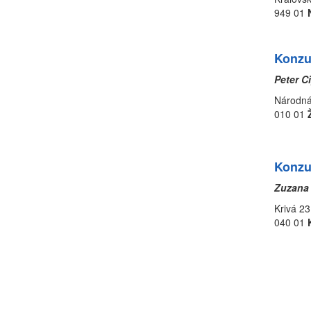
949 01
Konzu
Peter C
N
010 01
Konzu
Zuz
Krivá 23
040 01