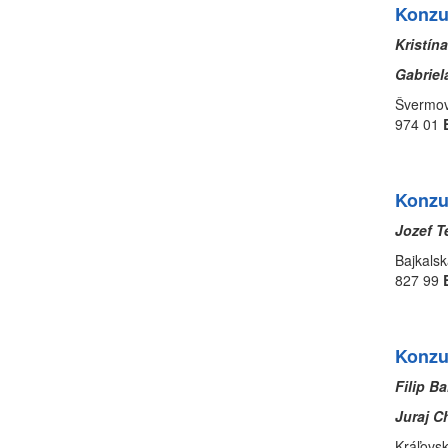
Konzu
Kristín
Gabriel
Šv
974 01
Konzu
Jozef 
Bajkalsk
827 99
Konzu
Filip Ba
Juraj 
Kráľovsk