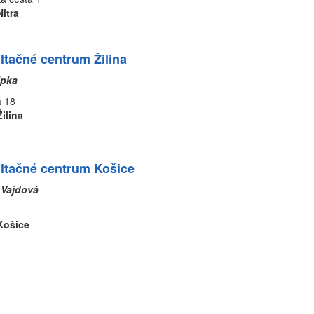
Nitra
ltačné centrum Žilina
ipka
árodná 18
Žilina
ltačné centrum Košice
ana Vajdová
Košice