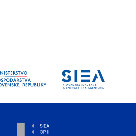
SIEA
OP II