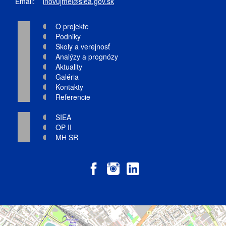
Email:
inovujme@siea.gov.sk
O projekte
Podniky
Školy a verejnosť
Analýzy a prognózy
Aktuality
Galéria
Kontakty
Referencie
SIEA
OP II
MH SR