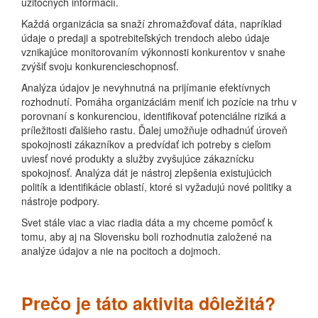
užitočných informácií.
Každá organizácia sa snaží zhromažďovať dáta, napríklad
údaje o predaji a spotrebiteľských trendoch alebo údaje
vznikajúce monitorovaním výkonnosti konkurentov v snahe
zvýšiť svoju konkurencieschopnosť.
Analýza údajov je nevyhnutná na prijímanie efektívnych
rozhodnutí. Pomáha organizáciám meniť ich pozície na trhu v
porovnaní s konkurenciou, identifikovať potenciálne riziká a
príležitosti ďalšieho rastu. Ďalej umožňuje odhadnúť úroveň
spokojnosti zákazníkov a predvídať ich potreby s cieľom
uviesť nové produkty a služby zvyšujúce zákaznícku
spokojnosť. Analýza dát je nástroj zlepšenia existujúcich
politík a identifikácie oblastí, ktoré si vyžadujú nové politiky a
nástroje podpory.
Svet stále viac a viac riadia dáta a my chceme pomôcť k
tomu, aby aj na Slovensku boli rozhodnutia založené na
analýze údajov a nie na pocitoch a dojmoch.
Prečo je táto aktivita dôležitá?