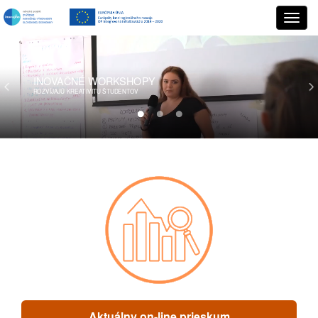
INOVAČNÉ
WORKSHOPY
ROZVÍJAJÚ KREATIVITU ŠTUDENTOV
Aktuálny on-line prieskum