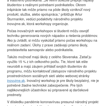
a vlastného podnikania. „Je veľmi dôležité prepojiť nápady
študentov s reálnymi potrebami podnikateľov. Okrem
inšpirácie tak môže priamo na pôde školy vzniknúť nový
produkt, služba, alebo spolupráca,“ približuje Artur
Šturmankin, vedúci podaktivity národného projektu
inovujme.sk, ktorá workshopy organizuje.
Počas inovačných workshopov si študenti môžu osvojiť
techniku generovania nových nápadov a riešenia problémov.
Ako ju zvládli, si môžu vyskúšať priamo počas workshopu na
reálnom zadaní. Úlohy z praxe zadávajú priamo školy,
predstavitelia samospráv alebo podnikatelia.
Takúto možnosť majú školy z celého Slovenska. Zatiaľ ju
využilo 15 % z ich celkového počtu. Tie, ktoré tak ešte
neurobili a majú záujem prihlásiť svojich študentov do
programu, môžu kontaktovať zástupcov národného projektu
prostredníctvom sociálnych sietí alebo webovej stránky
inovujme.sk
. Inovačný workshop je pre školy bezplatný, nie je
potrebné žiadne technické zabezpečenie. Pre tých
najšikovnejších účastníkov sú pripravené aj darčekové
predmety.
V dôsledku pandémie koronavírusu presunul národný projekt