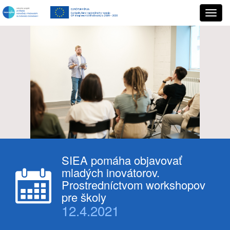
SIEA pomáha objavovať
mladých inovátorov.
Prostredníctvom workshopov
pre školy
12.4.2021