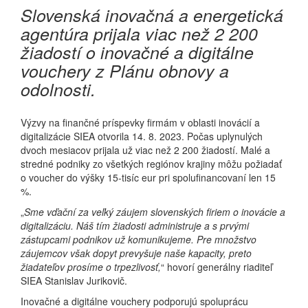
Slovenská inovačná a energetická
agentúra prijala viac než 2 200
žiadostí o inovačné a digitálne
vouchery z Plánu obnovy a
odolnosti.
Výzvy na finančné príspevky firmám v oblasti inovácií a
digitalizácie SIEA otvorila 14. 8. 2023. Počas uplynulých
dvoch mesiacov prijala už viac než 2 200 žiadostí. Malé a
stredné podniky zo všetkých regiónov krajiny môžu požiadať
o voucher do výšky 15-tisíc eur pri spolufinancovaní len 15
%.
„
Sme vďační za veľký záujem slovenských firiem o inovácie a
digitalizáciu. Náš tím žiadosti administruje a s prvými
zástupcami podnikov už komunikujeme. Pre množstvo
záujemcov však dopyt prevyšuje naše kapacity, preto
žiadateľov prosíme o trpezlivosť,
“ hovorí generálny riaditeľ
SIEA Stanislav Jurikovič.
Inovačné a digitálne vouchery podporujú spoluprácu