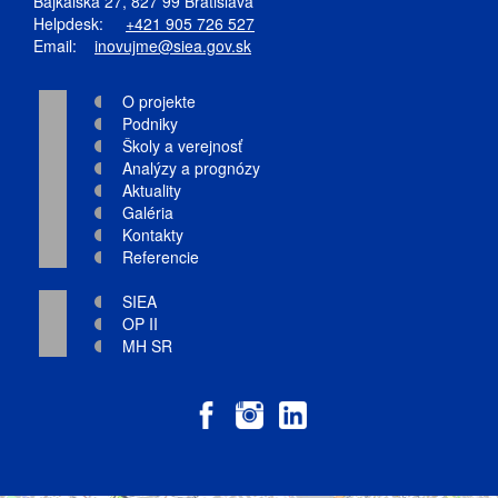
Bajkalská 27, 827 99 Bratislava
Helpdesk:
+421 905 726 527
Email:
inovujme@siea.gov.sk
O projekte
Podniky
Školy a verejnosť
Analýzy a prognózy
Aktuality
Galéria
Kontakty
Referencie
SIEA
OP II
MH SR