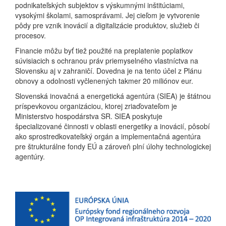
podnikateľských subjektov s výskumnými inštitúciami,
vysokými školami, samosprávami. Jej cieľom je vytvorenie
pôdy pre vznik inovácií a digitalizácie produktov, služieb či
procesov.
Financie môžu byť tiež použité na preplatenie poplatkov
súvisiacich s ochranou práv priemyselného vlastníctva na
Slovensku aj v zahraničí. Dovedna je na tento účel z Plánu
obnovy a odolnosti vyčlenených takmer 20 miliónov eur.
Slovenská inovačná a energetická agentúra (SIEA) je štátnou
príspevkovou organizáciou, ktorej zriaďovateľom je
Ministerstvo hospodárstva SR. SIEA poskytuje
špecializované činnosti v oblasti energetiky a inovácií, pôsobí
ako sprostredkovateľský orgán a implementačná agentúra
pre štrukturálne fondy EÚ a zároveň plní úlohy technologickej
agentúry.