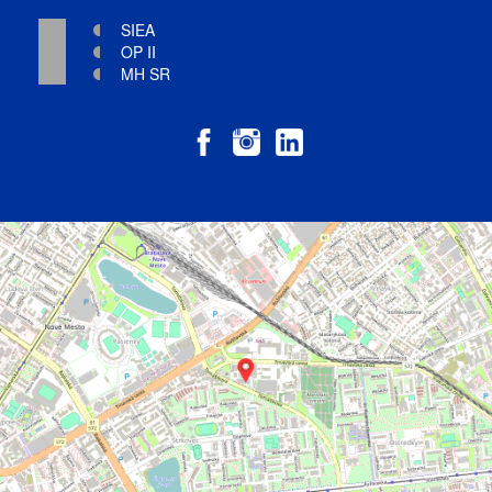
SIEA
OP II
MH SR