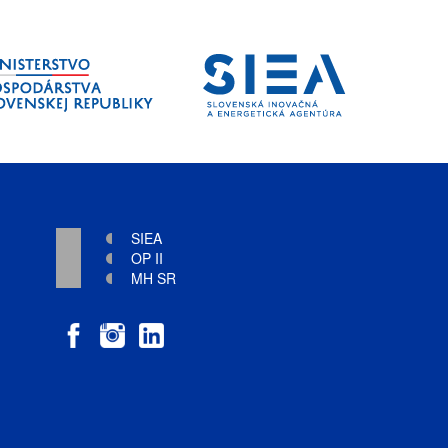
SIEA
OP II
MH SR