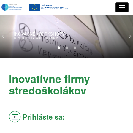
INOVAČNÉ
WORKSHOPY
ROZVÍJAJÚ KREATIVITU ŠTUDENTOV
Inovatívne firmy
stredoškolákov
Prihláste sa: