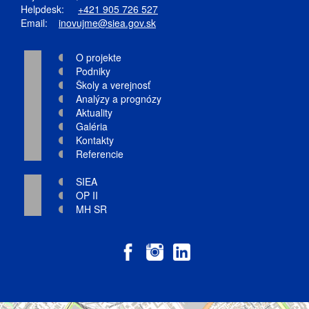
Helpdesk:
+421 905 726 527
Email:
inovujme@siea.gov.sk
O projekte
Podniky
Školy a verejnosť
Analýzy a prognózy
Aktuality
Galéria
Kontakty
Referencie
SIEA
OP II
MH SR