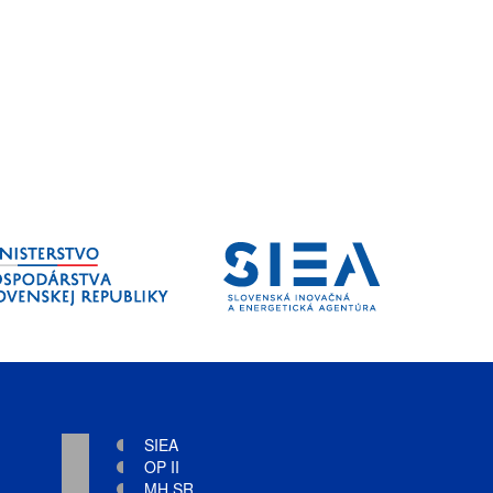
SIEA
OP II
MH SR