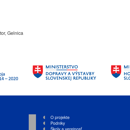
or, Gelnica
O projekte
Podniky
Školy a verejnosť