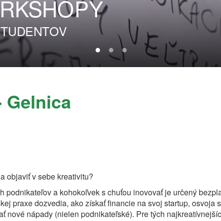
RKSHOPY
 ŠTUDENTOV
- Gelnica
a objaviť v sebe kreativitu?
h podnikateľov a kohokoľvek s chuťou inovovať je určený bezpl
ej praxe dozvedia, ako získať financie na svoj startup, osvoja s
ť nové nápady (nielen podnikateľské). Pre tých najkreatívnejšíc