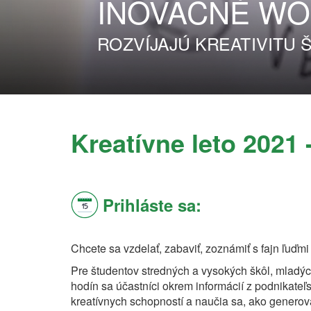
INOVAČNÉ
WO
ROZVÍJAJÚ KREATIVITU
Kreatívne leto 2021 
Prihláste sa:
Chcete sa vzdelať, zabaviť, zoznámiť s fajn ľuďmi 
Pre študentov stredných a vysokých škôl, mladýc
hodín sa účastníci okrem informácií z podnikateľsk
kreatívnych schopností a naučia sa, ako generova