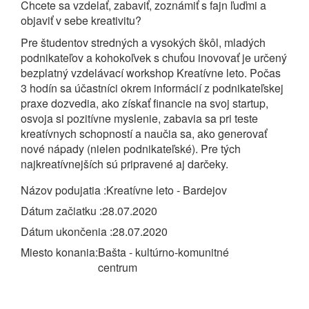
Chcete sa vzdelať, zabaviť, zoznámiť s fajn ľuďmi a
objaviť v sebe kreativitu?
Pre študentov stredných a vysokých škôl, mladých
podnikateľov a kohokoľvek s chuťou inovovať je určený
bezplatný vzdelávací workshop Kreatívne leto. Počas
3 hodín sa účastníci okrem informácií z podnikateľskej
praxe dozvedia, ako získať financie na svoj startup,
osvoja si pozitívne myslenie, zabavia sa pri teste
kreatívnych schopností a naučia sa, ako generovať
nové nápady (nielen podnikateľské). Pre tých
najkreatívnejších sú pripravené aj darčeky.
Názov podujatia
Kreatívne leto - Bardejov
Dátum začiatku
28.07.2020
Dátum ukončenia
28.07.2020
Miesto konania
Bašta - kultúrno-komunitné
centrum