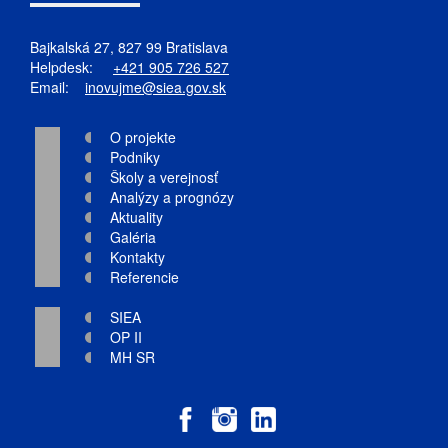
Bajkalská 27, 827 99 Bratislava
Helpdesk:
+421 905 726 527
Email:
inovujme@siea.gov.sk
O projekte
Podniky
Školy a verejnosť
Analýzy a prognózy
Aktuality
Galéria
Kontakty
Referencie
SIEA
OP II
MH SR