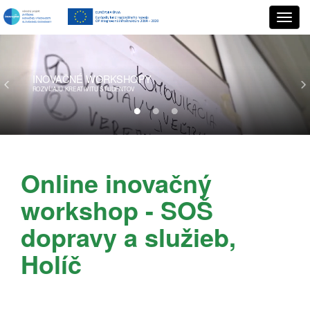
INOVAČNÉ
WORKSHOPY
ROZVÍJAJÚ KREATIVITU ŠTUDENTOV
Online inovačný
workshop - SOŠ
dopravy a služieb,
Holíč