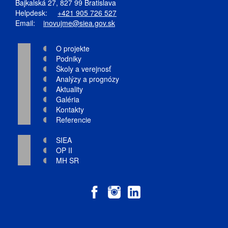
Bajkalská 27, 827 99 Bratislava
Helpdesk:
+421 905 726 527
Email:
inovujme@siea.gov.sk
O projekte
Podniky
Školy a verejnosť
Analýzy a prognózy
Aktuality
Galéria
Kontakty
Referencie
SIEA
OP II
MH SR