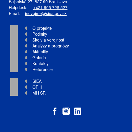
Bajkalská 27, 827 99 Bratislava
Helpdesk:
+421 905 726 527
Email:
inovujme@siea.gov.sk
O projekte
Podniky
Školy a verejnosť
Analýzy a prognózy
Aktuality
Galéria
Kontakty
Referencie
SIEA
OP II
MH SR