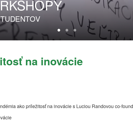
RKSHOPY
 ŠTUDENTOV
itosť na inovácie
démia ako príležitosť na inovácie s Luciou Randovou co-found
ovácie