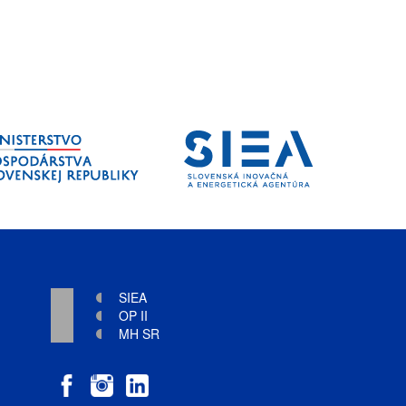
SIEA
OP II
MH SR